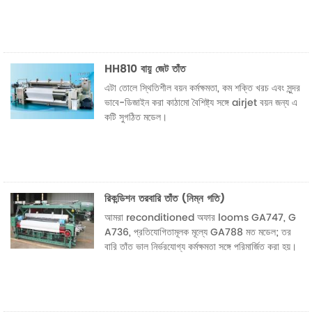
HH810 বায়ু জেট তাঁত
এটা তোলে স্থিতিশীল বয়ন কর্মক্ষমতা, কম শক্তি খরচ এবং সুন্দর
ভাবে-ডিজাইন করা কাঠামো বৈশিষ্ট্য সঙ্গে airjet বয়ন জন্য এ
কটি সুগঠিত মডেল।
রিকন্ডিশন তরবারি তাঁত (নিম্ন গতি)
আমরা reconditioned অফার looms GA747, G
A736, প্রতিযোগিতামূলক মূল্যে GA788 মত মডেল; তর
বারি তাঁত ভাল নির্ভরযোগ্য কর্মক্ষমতা সঙ্গে পরিমার্জিত করা হয়।