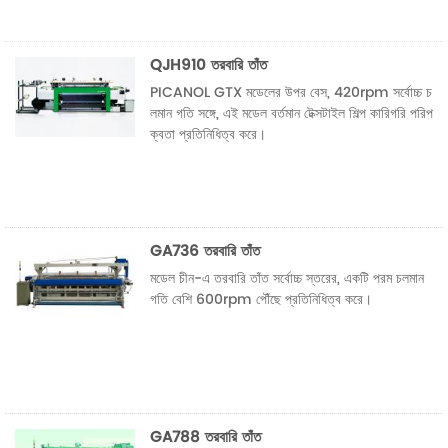
QJH910 তরবারি তাঁত
PICANOL GTX মডেলের উপর বেস, 420rpm সর্বোচ্চ চ
লমান গতি সঙ্গে, এই মডেল বর্তমান টেক্সটাইল শিল্প কারিগরি পরিপ
ক্বতা প্রতিনিধিত্ব করে।
GA736 তরবারি তাঁত
মডেল চীন-এ তরবারি তাঁত সর্বোচ্চ স্তরের, একটি পরম চলমান
গতি বেশি 600rpm পৌঁছে প্রতিনিধিত্ব করে।
GA788 তরবারি তাঁত