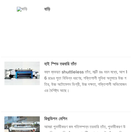
বাড়ি
হাই স্পিড তরবারি তাঁত
বহুল ব্যবহৃত shuttleless তাঁত, মাল্টি রঙ বয়ন মধ্যে, আপ 1
6 রঙের সুতা বিভিন্ন ধরণের, শক্তিশালী সুবিধা অনুসারে উচ্চ গ
তির, উচ্চ অটোমেশন ডিগ্রী, উচ্চ দক্ষতা, শক্তিশালী অভিযোজন
এর বৈশিষ্ট্য আছে।
রিকন্ডিশন মেশিন
আমরা পুনর্নবীকরণ কম গতিসম্পন্ন তরবারি তাঁত, পুনর্নবীকরণ উ