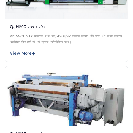
QJH910 তরবারি তাঁত
PICANOL GTX মডেলের উপর বেস, 420rpm সর্বোচ্চ চলমান গতি সঙ্গে, এই মডেল বর্তমান
টেক্সটাইল শিল্প কারিগরি পরিপক্বতা প্রতিনিধিত্ব করে।
View More