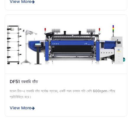
View More
DF51 তরবারি তাঁত
মডেল চীন-এ তরবারি তাঁত সর্বোচ্চ স্তরের, একটি পরম চলমান গতি বেশি 600rpm পৌঁছে
প্রতিনিধিত্ব করে।
View More