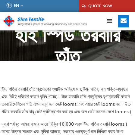
EN
QUOTE NOW
হাই স্পিড তরবারি
তাঁত
উচ্চ গতির তরবারি তাঁত প্রয়োগের ওয়াইড অভিযোজন, উচ্চ গতির, কম শক্তি-ব্যবহার
এবং নিরীহ পরিবেশ কারণে বৃদ্ধি পাচ্ছে। উচ্চ তরবারি তাঁত প্রযুক্তির যুগান্তকারী কারণে
তরবারি মেশিনের গতি এখন বন্ধ জল জেট looms এবং এয়ার জেট looms হয়। উচ্চ
গতির তরবারি তাঁত বায়ু জেট প্রতিস্থাপন করা হয় এবং জল জেট অনেক দেশে looms।
দ্বারা পর্যন্ত আমরা বাজার আরো বিক্রি 10,000 এরও উচ্চ গতির তরবারি looms।
আমরা উন্নত সরঞ্জাম এবং সুবিধা আনতে, সবচেয়ে গুরুত্বপূর্ণ মান নিশ্চিত করার উপর