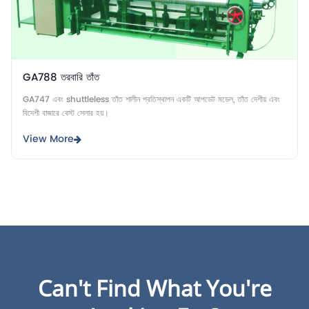
GA788 তরবারি তাঁত
GA747 এবং shuttleless তাঁত শালীন প্রতিস্থাপন একটি আপডেট মডেল, তাঁত দেশীয় এবং
বিদেশী বাজারে বেস্ট সেলার হয়।
View More
Can't Find What You're