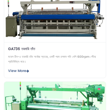
GA736 তরবারি তাঁত
মডেল চীন-এ তরবারি তাঁত সর্বোচ্চ স্তরের, একটি পরম চলমান গতি বেশি 600rpm পৌঁছে
প্রতিনিধিত্ব করে।
View More