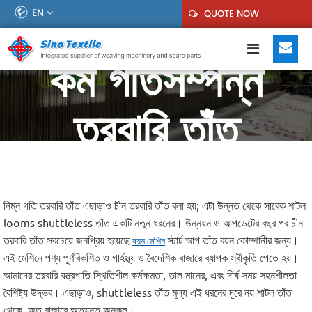
EN
QUOTE NOW
কম গতিসম্পন্ন
তরবারি তাঁত
নিম্ন গতি তরবারি তাঁত এছাড়াও চীন তরবারি তাঁত বলা হয়; এটা উন্নত থেকে সাবেক শাটল
looms shuttleless তাঁত একটি নতুন ধরনের। উন্নয়ন ও আপডেটের বছর পর চীন
তরবারি তাঁত সবচেয়ে জনপ্রিয় হয়েছে
স্টার্ট আপ তাঁত বয়ন কোম্পানীর জন্য।
বয়ন মেশিন
এই মেশিনে পণ্য পূর্ণবিকশিত ও গার্হস্থ্য ও বৈদেশিক বাজারে ব্যাপক স্বীকৃতি পেতে হয়।
আমাদের তরবারি যন্ত্রপাতি স্থিতিশীল কর্মক্ষমতা, ভাল মানের, এবং দীর্ঘ সময় সহনশীলতা
বৈশিষ্ট্য উদ্ভব। এছাড়াও, shuttleless তাঁত মূল্য এই ধরনের দূরে নয় শাটল তাঁত
থেকে, অত বাজারে অত্যন্ত অনুকূল।