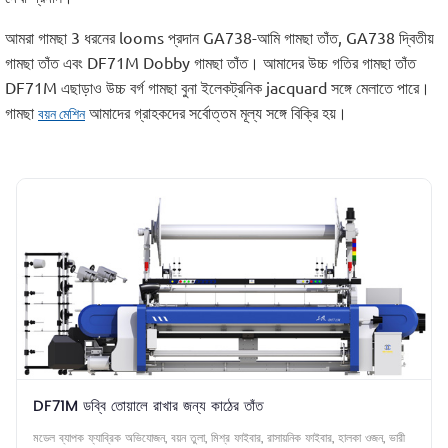
আমরা গামছা 3 ধরনের looms প্রদান GA738-আমি গামছা তাঁত, GA738 দ্বিতীয়
গামছা তাঁত এবং DF71M Dobby গামছা তাঁত। আমাদের উচ্চ গতির গামছা তাঁত
DF71M এছাড়াও উচ্চ বর্গ গামছা বুনা ইলেকট্রনিক jacquard সঙ্গে মেলাতে পারে।
গামছা
আমাদের গ্রাহকদের সর্বোত্তম মূল্য সঙ্গে বিক্রি হয়।
বয়ন মেশিন
DF71M ডব্বি তোয়ালে রাখার জন্য কাঠের তাঁত
মডেল ব্যাপক ফ্যাব্রিক অভিযোজন, বয়ন তুলা, মিশ্র ফাইবার, রাসায়নিক ফাইবার, হালকা ওজন, ভারী