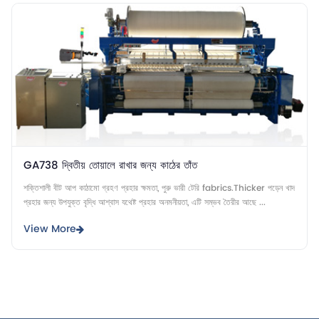
GA738 দ্বিতীয় তোয়ালে রাখার জন্য কাঠের তাঁত
শক্তিশালী বীট আপ কাঠামো গ্রহণ প্রহার ক্ষমতা, পুরু ভারী টেরি fabrics.Thicker পড়েন খাদ
প্রহার জন্য উপযুক্ত বৃদ্ধি আশ্বাস যথেষ্ট প্রহার অনমনীয়তা, এটি সম্ভব তৈরীর আছে ...
View More