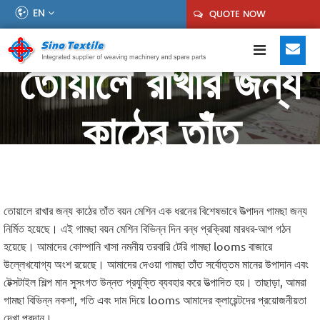
EN
QUOTE NOW
তোয়ালে রাখার জন্য
কাঠের তাঁত
তোয়ালে রাখার জন্য কাঠের তাঁত বয়ন মেশিন এক ধরনের বিশেষভাবে উত্পাদন গামছা জন্য
নির্মিত হয়েছে। এই গামছা বয়ন মেশিন বিভিন্ন দিন বন্ধ প্রক্রিয়া মারধর-আপ গঠন
হয়েছে। আমাদের কোম্পানি খাসা নমনীয় তরবারি টেরি গামছা looms বাজারে
উল্লেখযোগ্য অংশ রয়েছে। আমাদের দেওয়া গামছা তাঁত সর্বোত্তম মানের উপাদান এবং
টেক্সটাইল শিল্প মান সুসংগত উন্নত প্রযুক্তি ব্যবহার করে উত্পাদিত হয়। তাছাড়া, আমরা
গামছা বিভিন্ন নকশা, গতি এবং দাম দিয়ে looms আমাদের ক্লায়েন্টদের প্রয়োজনীয়তা
দেখা প্রদান।