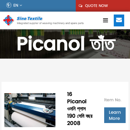
EN
QUOTE NOW
Picanol তাঁত
16
ltem No.
Picanol
ওমনি প্লাস
Learn
190 সেমি বছর
More
2008