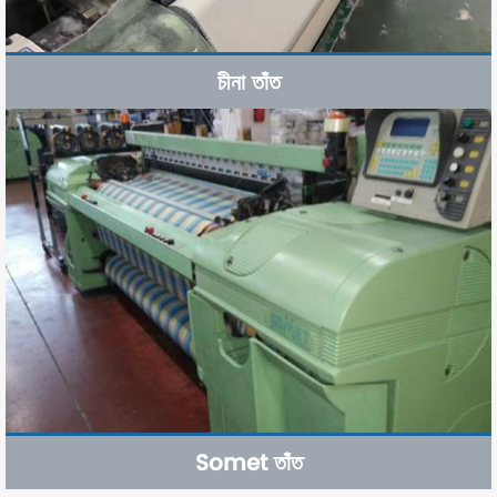
চীনা তাঁত
Somet তাঁত