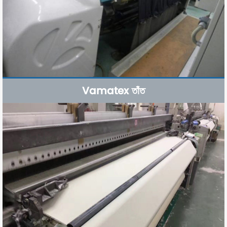
Vamatex তাঁত