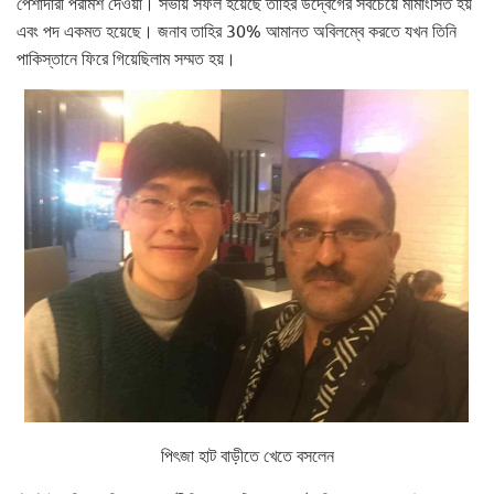
পেশাদারী পরামর্শ দেওয়া। সভায় সফল হয়েছে তাহির উদ্বেগের সবচেয়ে মীমাংসিত হয়
এবং পদ একমত হয়েছে। জনাব তাহির 30% আমানত অবিলম্বে করতে যখন তিনি
পাকিস্তানে ফিরে গিয়েছিলাম সম্মত হয়।
পিৎজা হাট বাড়ীতে খেতে বসলেন