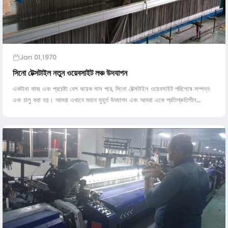
Jan 01,1970
সিনো টেক্সটাইল নতুন ওয়েবসাইট লঞ্চ উদযাপন
একটানা কাজ এবং প্রচেষ্টা বেশ কয়েক মাস পরে, সিনো টেক্সটাইল ওয়েবসাইট পরিশেষে সম্পন্ন
এবং চালু করা হয়। আমরা এখানে মহান মুহূর্ত উদযাপন এবং আমরা একে প্রতিশ্রুতিশীল
ভবিষ্যতে সানন্দে ...