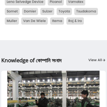
Leno Selvedge Device
Picanol
Vamatex
Somet
Dornier
Sulzer
Toyota
Tsudakoma
Muller
Van De Wiele
Itema
Roj & Iro
Knowledge of কোম্পানি সংবাদ
View All