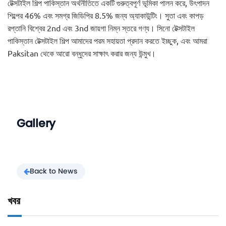
টেক্সটাইল শিল্প পাকিস্তান অর্থনীতিতে একটি গুরুত্বপূর্ণ ভূমিকা পালন করে, উৎপাদন
শিল্পের 46% এবং সমগ্র জিডিপির 8.5% জন্য অ্যাকাউন্টিং। সুতা এবং কাপড়
রপ্তানি বিশ্বের 2nd এবং 3nd জায়গা নিম্ন স্তরে গণ্য। সিনো টেক্সটাইল
পাকিস্তান টেক্সটাইল শিল্প আমাদের পরম সহায়তা প্রদান করতে ইচ্ছুক, এবং আমরা
Paksitan থেকে আরো বন্ধুদের সাক্ষাৎ করার জন্য উন্মুখ।
Gallery
Back to News
খবর