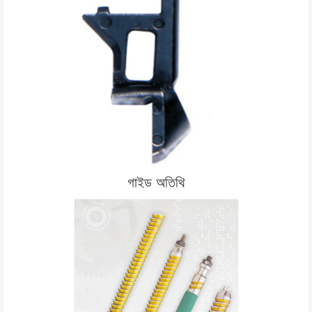
গাইড অতিথি