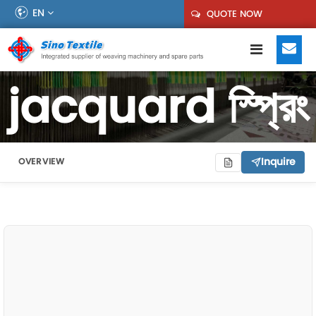
EN
QUOTE NOW
jacquard স্প্রিং
Inquire
OVERVIEW