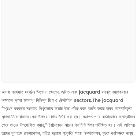
আমরা প্রখ্যাত সংগঠন উৎপাদন ক্ষেত্রে, জড়িত এবং jacquard বসন্ত ব্যাপকভাবে
আমাদের দ্বারা উপলব্ধ বিভিন্ন শিল্প ও টেক্সটাইল sectors.The jacquard
স্প্রিংস ব্যবহৃত সরবরাহ নিখুঁতভাবে অর্ডার উচ্চ গতির বয়ন অর্জন করার জন্য আমদানিকৃত
সুবিধা নিয়ে বাজারে সেরা উপকরণ দিয়ে তৈরি করা হয়। সমাপ্ত পণ্য কঠোরভাবে ক্লায়েন্টদের
শেষে তাদের উপযোগিতা গ্যারান্টি বৈচিত্রময় মানের পরামিতি উপর পরীক্ষিত হয়। এই অতিশয়
তাদের ন্যূনতম রক্ষণাবেক্ষণ, মরিচা প্রমাণ প্রকৃতি, সহজ ইনস্টলেশন, দৃঢ়তা কর্মক্ষমতা জন্য