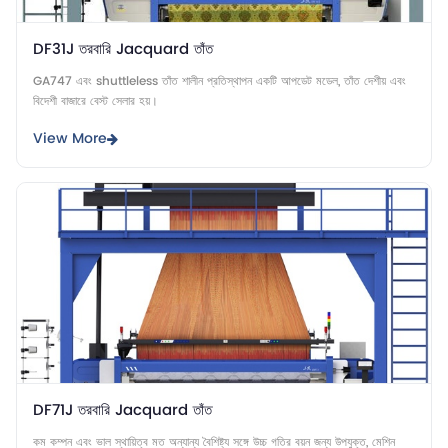
DF31J তরবারি Jacquard তাঁত
GA747 এবং shuttleless তাঁত শালীন প্রতিস্থাপন একটি আপডেট মডেল, তাঁত দেশীয় এবং
বিদেশী বাজারে বেস্ট সেলার হয়।
View More
DF71J তরবারি Jacquard তাঁত
কম কম্পন এবং ভাল স্থায়িত্ব মত অন্যান্য বৈশিষ্ট্য সঙ্গে উচ্চ গতির বয়ন জন্য উপযুক্ত, মেশিন