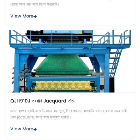
পাতলা কাপড় বয়ন জন্য বিশেষ উপযোগী।
View More
QJH910J তরবারি Jacquard তাঁত
মডেল ব্যাপক ফ্যাব্রিক অভিযোজন, বয়ন তুলা, মিশ্র ফাইবার, রাসায়নিক ফাইবার, হালকা ওজন, ভারী
ওজন jacquard কাপড় জন্য উপযুক্ত হয়েছে।
View More