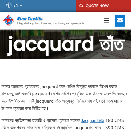
EN
QUOTE NOW
jacquard তাঁত
আমরা আমাদের গ্রাহকদের jacquard বয়ন মেশিন বিস্তৃত প্রদানে বিশেষ করছে।
উপরন্তু, এই তরবারি jacquard মেশিন সর্বশেষ প্রযুক্তি এবং উন্নত যন্ত্রপাতি ব্যবহার
করে উত্পাদিত হয়। এই jacquard তাঁত অত্যন্ত নির্ভরযোগ্য এই সর্বোত্তম মানের
উপাদান ব্যবহার করে নির্মিত হয়।
আমাদের প্রতিষ্ঠানের তরবারি ও প্রজেক্ট প্রদানে সহায়ক
180 CMS
Jacquard তাঁত
থেকে শুরু প্রস্থ কাজ সঙ্গে যান্ত্রিক বা ইলেক্ট্রনিক jacquards সাথে - 390 CMS