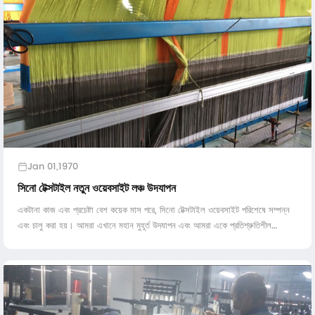
Jan 01,1970
সিনো টেক্সটাইল নতুন ওয়েবসাইট লঞ্চ উদযাপন
একটানা কাজ এবং প্রচেষ্টা বেশ কয়েক মাস পরে, সিনো টেক্সটাইল ওয়েবসাইট পরিশেষে সম্পন্ন
এবং চালু করা হয়। আমরা এখানে মহান মুহূর্ত উদযাপন এবং আমরা একে প্রতিশ্রুতিশীল
ভবিষ্যতে সানন্দে ...