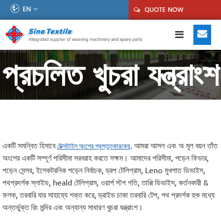
EN
QUOTE NOW
প্রচলিত খুচরা যন্ত্রাংশ
একটি সমন্বিত হিসাবে
আমরা আসল এবং অ মূল বয়ন তাঁত
টেক্সটাইল অংশের প্রস্তুতকারকের,
অংশের একটি সম্পূর্ণ পরিসীমা সরবরাহ করতে সক্ষম। আমাদের পরিসীমা, পড়েন ফিডার,
পড়েন সেন্সর, ইলেকট্রনিক পড়েন নির্বাচক, ড্রপ টেলিগ্রাম, Leno মুখপাত ডিভাইস,
পথপ্রদর্শক স্লাইড, heald টেলিগ্রাম, ওয়ার্প স্টপ গতি, তাপ্পি ডিভাইস, কর্তনকারী &
ফলক, তরবারি যার সাহায্যে শক্ত করে, ড্রাইভ চাকা তরবারি টেপ, পথ প্রদর্শক হুক মধ্যে
অন্তর্ভুক্ত রিং মন্দির এবং অন্যান্য সাধারণ খুচরা যন্ত্রাংশ।