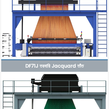
DF71J তরবারি Jacquard তাঁত