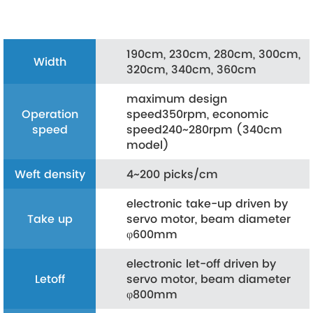
190cm, 230cm, 280cm, 300cm,
Width
320cm, 340cm, 360cm
maximum design
Operation
speed350rpm, economic
speed
speed240~280rpm (340cm
model)
Weft density
4~200 picks/cm
electronic take-up driven by
Take up
servo motor, beam diameter
φ600mm
electronic let-off driven by
Letoff
servo motor, beam diameter
φ800mm