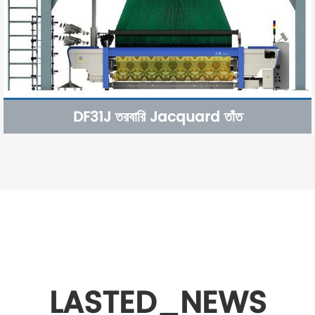
DF31J তরবারি Jacquard তাঁত
LASTED_NEWS