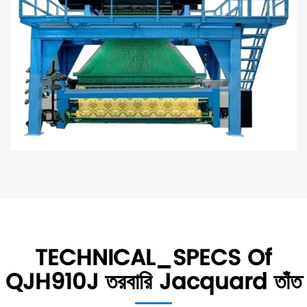
TECHNICAL_SPECS Of
QJH910J তরবারি Jacquard তাঁত