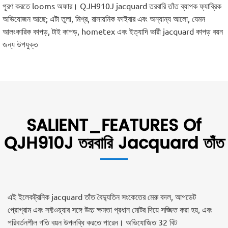
পূরণ করতে looms অফার। QJH910J jacquard তরবারি তাঁত ব্যাপক ফ্যাব্রিক
অভিযোজন আছে; এটা তুলা, মিশ্র, রাসায়নিক ফাইবার এবং অন্যান্য আলো, যেমন
আলংকারিক কাপড়, টাই কাপড়, hometex এবং ইত্যাদি ভারী jacquard কাপড় বয়ন
জন্য উপযুক্ত
SALIENT_FEATURES Of
QJH910J তরবারি Jacquard তাঁত
এই ইলেকট্রনিক jacquard তাঁত বৈদ্যুতিন সংকেতের মেরু বদল, আপডেট
প্রোগ্রাম এবং সফ্টওয়্যার সঙ্গে উচ্চ ক্ষমতা প্রধান মোটর দিয়ে সজ্জিত করা হয়, এবং
পরিবর্তনশীল গতি বয়ন উপলব্ধি করতে পারেন। অভিযোজিত 32 বিট