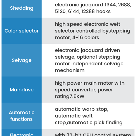
electronic jacquard 1344, 2688,
Shedding
5120, 6144, 12288 hooks
high speed electronic weft
Color selector
selector controlled bystepping
motor, 4~16 colors
electronic jacquard driven
selvage, optional stepping
Selvage
motor independent selvage
mechanism
high power main motor with
Maindrive
speed converter, power
rating7.5KW
automatic warp stop,
Automatic
automatic weft
functions
stop,automatic pick finding
Electronic
with 32-bit CPU control system