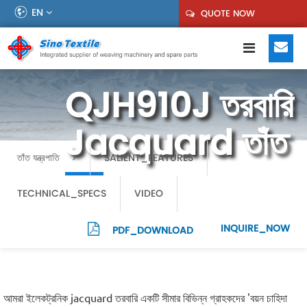
EN
QUOTE NOW
QJH910J তরবারি
Jacquard তাঁত
তাঁত যন্ত্রপাতি
SALIENT_FEATURES
TECHNICAL_SPECS
VIDEO
INQUIRE_NOW
PDF_DOWNLOAD
আমরা ইলেকট্রনিক jacquard তরবারি একটি সীমার বিভিন্ন গ্রাহকদের 'বয়ন চাহিদা