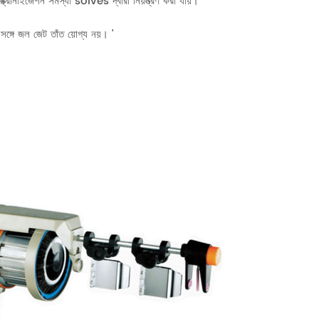
্ক্রোনাইজেশন সমস্যা solves দ্বারা নিয়ন্ত্রণ করা যায়।
ঙ্গে জল জেট তাঁত য়োগ্য নয়। '