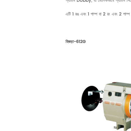
প্যাটার্ন Dobby, যা মৌলিকভাবে প্যাটার্ন সিঙ
এটি 1 রঙ এবং 1 পাম্প বা 2 রং এবং 2 পাম্প স
হিজড়া-612G