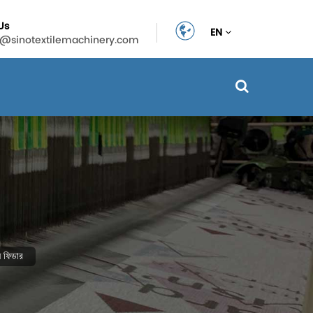
Us
EN
n@sinotextilemachinery.com
ন ফিডার