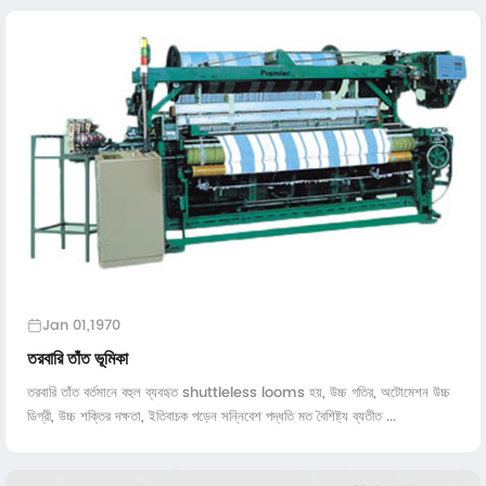
Jan 01,1970
তরবারি তাঁত ভূমিকা
তরবারি তাঁত বর্তমানে বহুল ব্যবহৃত shuttleless looms হয়, উচ্চ গতির, অটোমেশন উচ্চ
ডিগ্রী, উচ্চ শক্তির দক্ষতা, ইতিবাচক পড়েন সন্নিবেশ পদ্ধতি মত বৈশিষ্ট্য ব্যতীত ...