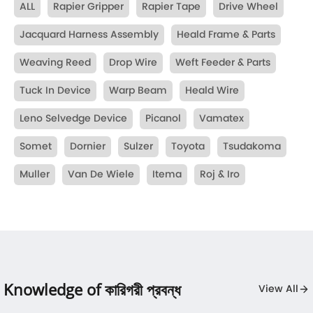
ALL
Rapier Gripper
Rapier Tape
Drive Wheel
Jacquard Harness Assembly
Heald Frame & Parts
Weaving Reed
Drop Wire
Weft Feeder & Parts
Tuck In Device
Warp Beam
Heald Wire
Leno Selvedge Device
Picanol
Vamatex
Somet
Dornier
Sulzer
Toyota
Tsudakoma
Muller
Van De Wiele
Itema
Roj & Iro
Knowledge of কারিগরী প্রবন্ধ
View All