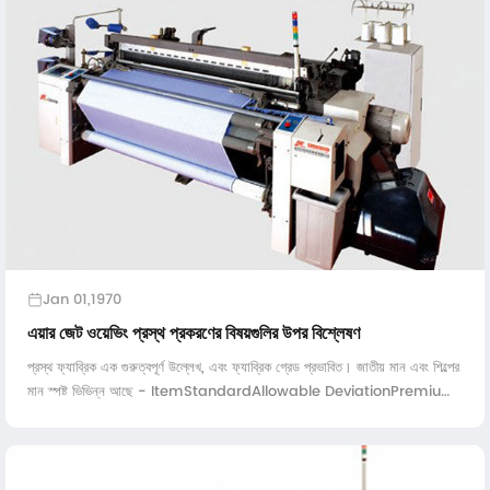
Jan 01,1970
এয়ার জেট ওয়েভিং প্রস্থ প্রকরণের বিষয়গুলির উপর বিশ্লেষণ
প্রস্থ ফ্যাব্রিক এক গুরুত্বপূর্ণ উল্লেখ, এবং ফ্যাব্রিক গ্রেড প্রভাবিত। জাতীয় মান এবং শিল্পের
মান স্পষ্ট ভিভিন্ন আছে - ItemStandardAllowable DeviationPremium
gradeFirst GR ...